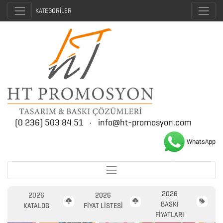
KATEGORİLER
(0 236) 503 84 51
•
info@ht-promosyon.com
WhatsApp
2026
2026
2026
BASKI
KATALOG
FİYAT LİSTESİ
FİYATLARI