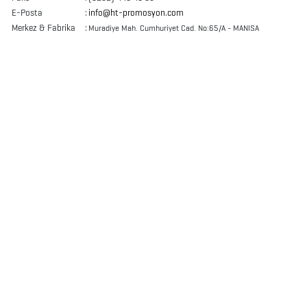
E-Posta
:
info@ht-promosyon.com
Merkez & Fabrika
:
Muradiye Mah. Cumhuriyet Cad. No:65/A - MANISA
AYNALAR
BARDAK
&
FİNCAN
BARDAK
ALTLIKLARI
BİTKİ
YETİŞTİRME
ÜRÜNLERİ
BLOKNOTLAR
ÇAKILAR