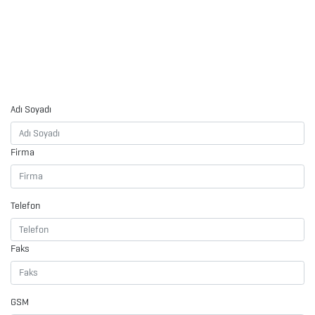
ÇAKMAKLAR
CAM
MATARA
&
Adı Soyadı
KARAF
Firma
ÇANTALAR
DEFTER
Telefon
&
TARİHSİZ
Faks
AJANDA
GSM
DİĞER