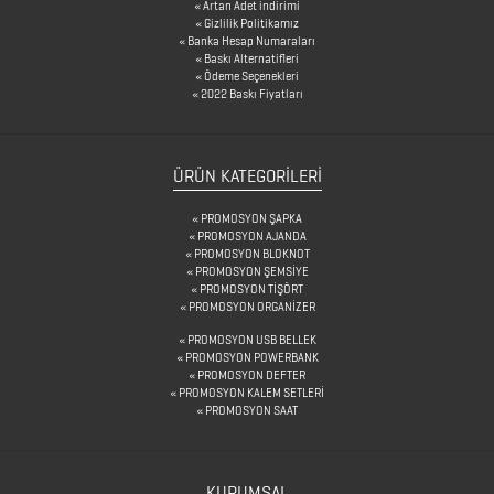
GERİ
Artan Adet indirimi
Gizlilik Politikamız
DÖNÜŞÜMLÜ
Banka Hesap Numaraları
Baskı Alternatifleri
ÜRÜNLER
Ödeme Seçenekleri
2022 Baskı Fiyatları
KABLOSUZ
KULAKLIK
ÜRÜN KATEGORILERI
KALEM
KUTULARI
PROMOSYON ŞAPKA
PROMOSYON AJANDA
PROMOSYON BLOKNOT
KALEM
PROMOSYON ŞEMSİYE
PROMOSYON TİŞÖRT
SETLERİ
PROMOSYON ORGANİZER
KALEMLER
PROMOSYON USB BELLEK
PROMOSYON POWERBANK
PROMOSYON DEFTER
PROMOSYON KALEM SETLERİ
KALEMLİKLER
PROMOSYON SAAT
KARTVİZİTLİKLER
KURUMSAL