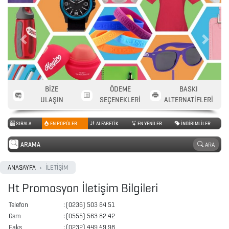
Previous
Next
2026
PROMOSYON
AJANDA
BİZE
ÖDEME
BASKI
ULAŞIN
SEÇENEKLERİ
ALTERNATİFLERİ
2026
SIRALA
EN POPÜLER
ALFABETİK
EN YENİLER
İNDİRİMLİLER
PROMOSYON
TAKVİM
ARA
ANASAYFA
İLETİŞİM
ANAHTARLIK
Ht Promosyon İletişim Bilgileri
Telefon
:
(0236) 503 84 51
ARABA
Gsm
:
(0555) 563 82 42
AKSESUARLARI
Faks
:
(0232) 449 49 98