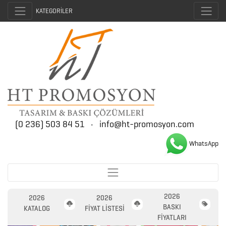
KATEGORİLER
(0 236) 503 84 51
•
info@ht-promosyon.com
WhatsApp
2026
2026
2026
BASKI
KATALOG
FİYAT LİSTESİ
FİYATLARI