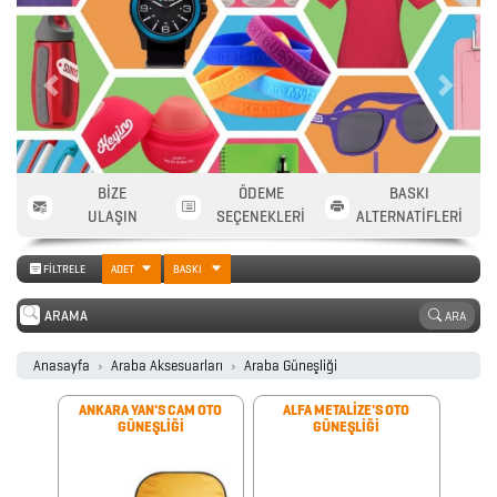
2026
PROMOSYON
AJANDA
Previous
Next
2026
BİZE
ÖDEME
BASKI
PROMOSYON
ULAŞIN
SEÇENEKLERİ
ALTERNATİFLERİ
TAKVİM
FİLTRELE
ADET
BASKI
ANAHTARLIK
ARA
Anasayfa
Araba Aksesuarları
Araba Güneşliği
ARABA
ANKARA YAN'S CAM OTO
ALFA METALİZE'S OTO
AKSESUARLARI
GÜNEŞLİĞİ
GÜNEŞLİĞİ