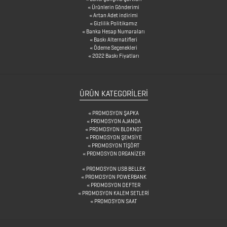
Ürünlerin Gönderimi
Artan Adet indirimi
Gizlilik Politikamız
DİĞER
Banka Hesap Numaraları
Baskı Alternatifleri
ÜRÜNLER
Ödeme Seçenekleri
2022 Baskı Fiyatları
FENER
ÜRÜN KATEGORILERI
&
MAKAS
PROMOSYON ŞAPKA
PROMOSYON AJANDA
&
PROMOSYON BLOKNOT
PROMOSYON ŞEMSİYE
PENSE
PROMOSYON TİŞÖRT
PROMOSYON ORGANİZER
FRENCH
PROMOSYON USB BELLEK
PRESS
PROMOSYON POWERBANK
PROMOSYON DEFTER
PROMOSYON KALEM SETLERİ
GERİ
PROMOSYON SAAT
DÖNÜŞÜMLÜ