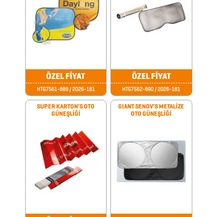
AYNALAR
BARDAK
&
FİNCAN
ÖZEL FİYAT
ÖZEL FİYAT
BARDAK
HTG7561-889 / 2026-181
HTG7562-890 / 2026-181
ALTLIKLARI
SUPER KARTON'S OTO
GIANT SENOV'S METALİZE
BİTKİ
GÜNEŞLİĞİ
OTO GÜNEŞLİĞİ
YETİŞTİRME
ÜRÜNLERİ
BLOKNOTLAR
ÇAKILAR
ÇAKMAKLAR