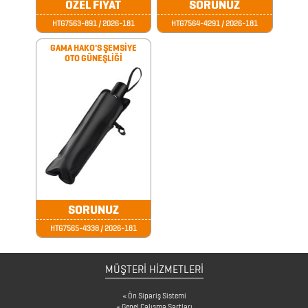
ÖZEL FİYAT
SORUNUZ
CAM
HTG7563-891 / 2026-181
HTG7564-4291 / 2026-181
MATARA
GAMA HAKO'S ŞEMSİYE
OTO GÜNEŞLİĞİ
&
KARAF
ÇANTALAR
DEFTER
&
TARİHSİZ
SORUNUZ
AJANDA
HTG7565-4338 / 2026-181
DİĞER
MÜŞTERİ HİZMETLERİ
TEKNOLOJİK
Ön Sipariş Sistemi
ÜRÜNLER
Genel Çalışma Şartları