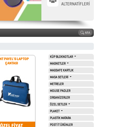
ALTERNATİFLERİ
ARA
KÜP BLOKNOTLAR
NT PAYEL'S LAPTOP
ÇANTASI
MAGNETLER
MAGSAFE KARTLIK
MASA SETLERİ
METRELER
MOUSE PADLER
ORGANİZERLER
ÖZEL SETLER
PLAKET
PLASTİK MATARA
ÖZEL FİYAT
POST İT ÜRÜNLER