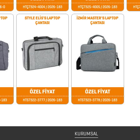
6-0
HTÇ7324-4004 / 2026-183
HTÇ7325-4005 / 2026-183
HTÇ7
PTOP
STYLE ELİS'S LAPTOP
İZMİR MASTER'S LAPTOP
ÇANTASI
ÇANTASI
ÖZEL FİYAT
ÖZEL FİYAT
6-183
HTS7322-3777 / 2026-183
HTS7323-3778 / 2026-183
KURUMSAL