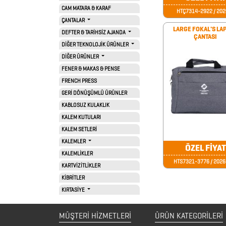
BARDAK
CAM MATARA & KARAF
HTÇ7314-2922 / 202
ALTLIKLARI
ÇANTALAR
LARGE FOKAL'S LA
DEFTER & TARİHSİZ AJANDA
ÇANTASI
BİTKİ
DİĞER TEKNOLOJİK ÜRÜNLER
YETİŞTİRME
DİĞER ÜRÜNLER
ÜRÜNLERİ
FENER & MAKAS & PENSE
FRENCH PRESS
BLOKNOTLAR
GERİ DÖNÜŞÜMLÜ ÜRÜNLER
KABLOSUZ KULAKLIK
ÇAKILAR
KALEM KUTULARI
ÇAKMAKLAR
KALEM SETLERİ
KALEMLER
ÖZEL FİYAT
KALEMLİKLER
CAM
HTS7321-3776 / 202
KARTVİZİTLİKLER
MATARA
KİBRİTLER
KIRTASİYE
&
KARAF
MÜŞTERİ HİZMETLERİ
ÜRÜN KATEGORILERI