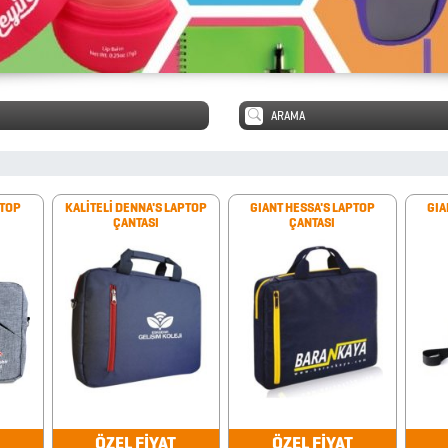
PTOP
KALİTELİ DENNA'S LAPTOP
GIANT HESSA'S LAPTOP
GIA
ÇANTASI
ÇANTASI
ÖZEL FİYAT
ÖZEL FİYAT