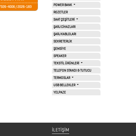
POWER BANK
326-4006 / 2026-183
ROZETLER
SAAT ÇEŞİTLERİ
ŞARJ CİHAZLARI
ŞARJ KABLOLARI
SEKRETERLİK
ŞEMSİYE
SPEAKER
TEKSTİL ÜRÜNLERİ
TELEFON STANDI & TUTUCU
TERMOSLAR
USB BELLEKLER
YELPAZE
İLETİŞİM