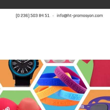
(0 236) 503 84 51
•
info@ht-promosyon.com