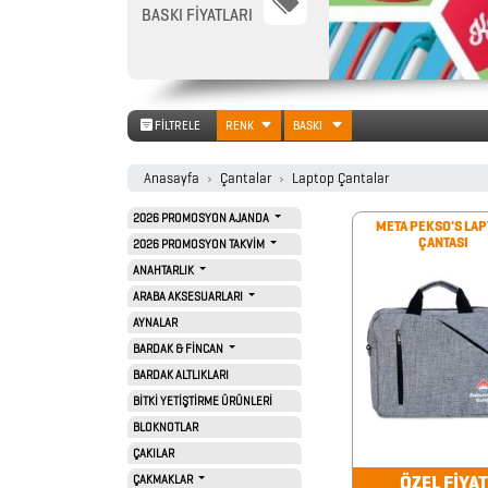
BASKI FİYATLARI
PROMOSYON
TAKVİM
FİLTRELE
RENK
BASKI
ANAHTARLIK
Anasayfa
Çantalar
Laptop Çantalar
ARABA
2026 PROMOSYON AJANDA
META PEKSO'S LA
AKSESUARLARI
ÇANTASI
2026 PROMOSYON TAKVİM
ANAHTARLIK
ARABA AKSESUARLARI
AYNALAR
AYNALAR
BARDAK & FİNCAN
BARDAK
BARDAK ALTLIKLARI
&
BİTKİ YETİŞTİRME ÜRÜNLERİ
FİNCAN
BLOKNOTLAR
ÇAKILAR
ÖZEL FİYAT
ÇAKMAKLAR