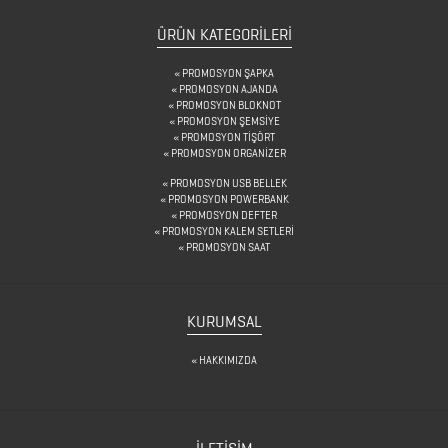
&
KARAF
ÜRÜN KATEGORILERI
ÇANTALAR
PROMOSYON ŞAPKA
PROMOSYON AJANDA
PROMOSYON BLOKNOT
PROMOSYON ŞEMSİYE
DEFTER
PROMOSYON TİŞÖRT
PROMOSYON ORGANİZER
&
PROMOSYON USB BELLEK
TARİHSİZ
PROMOSYON POWERBANK
PROMOSYON DEFTER
AJANDA
PROMOSYON KALEM SETLERİ
PROMOSYON SAAT
DİĞER
KURUMSAL
TEKNOLOJİK
ÜRÜNLER
HAKKIMIZDA
DİĞER