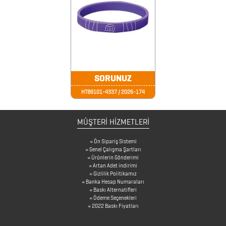
FİNCAN
BARDAK
ALTLIKLARI
BİTKİ
SORUNUZ
YETİŞTİRME
HTB9101-4337 / 2026-174
ÜRÜNLERİ
MÜŞTERİ HİZMETLERİ
BLOKNOTLAR
ÇAKILAR
Ön Sipariş Sistemi
Genel Çalışma Şartları
Ürünlerin Gönderimi
ÇAKMAKLAR
Artan Adet indirimi
Gizlilik Politikamız
Banka Hesap Numaraları
Baskı Alternatifleri
CAM
Ödeme Seçenekleri
2022 Baskı Fiyatları
MATARA