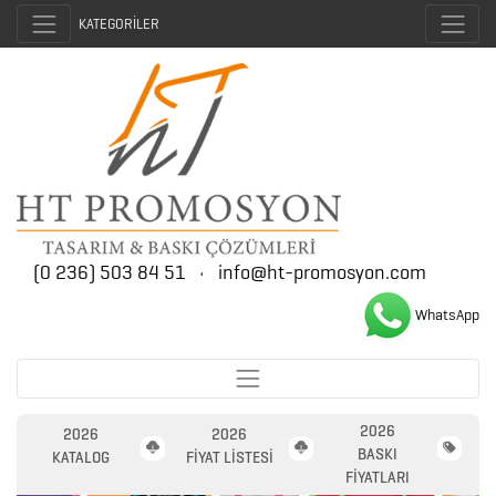
KATEGORİLER
(0 236) 503 84 51
•
info@ht-promosyon.com
WhatsApp
2026
2026
2026
2026
BASKI
PROMOSYON
KATALOG
FİYAT LİSTESİ
FİYATLARI
AJANDA