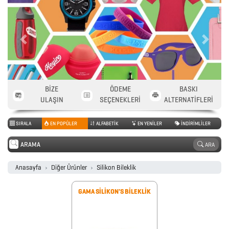
2026
Previous
Next
PROMOSYON
TAKVİM
BİZE
ÖDEME
BASKI
ANAHTARLIK
ULAŞIN
SEÇENEKLERİ
ALTERNATİFLERİ
SIRALA
EN POPÜLER
ALFABETİK
EN YENİLER
İNDİRİMLİLER
ARABA
ARA
AKSESUARLARI
Anasayfa
Diğer Ürünler
Silikon Bileklik
AYNALAR
GAMA SİLİKON'S BİLEKLİK
BARDAK
&