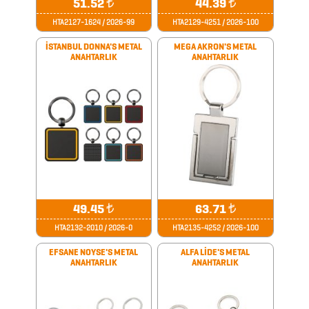
51.52
₺
44.39
₺
HTA2127-1624 / 2026-99
HTA2129-4251 / 2026-100
DİĞER
İSTANBUL DONNA'S METAL
MEGA AKRON'S METAL
ÜRÜNLER
ANAHTARLIK
ANAHTARLIK
FENER
&
MAKAS
&
PENSE
49.45
₺
63.71
₺
FRENCH
HTA2132-2010 / 2026-0
HTA2135-4252 / 2026-100
PRESS
EFSANE NOYSE'S METAL
ALFA LİDE'S METAL
GERİ
ANAHTARLIK
ANAHTARLIK
DÖNÜŞÜMLÜ
ÜRÜNLER