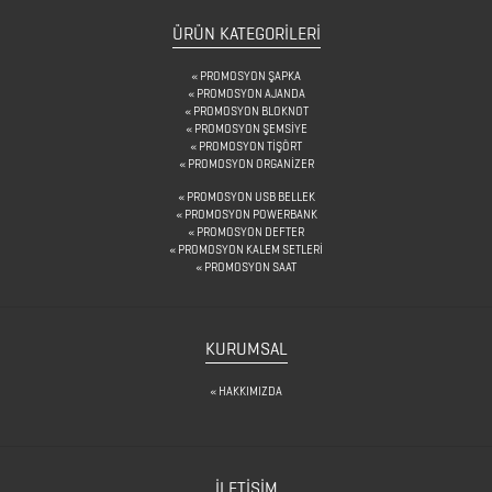
ÜRÜN KATEGORILERI
ROZETLER
PROMOSYON ŞAPKA
SAAT
PROMOSYON AJANDA
PROMOSYON BLOKNOT
ÇEŞİTLERİ
PROMOSYON ŞEMSİYE
PROMOSYON TİŞÖRT
PROMOSYON ORGANİZER
ŞARJ
PROMOSYON USB BELLEK
PROMOSYON POWERBANK
CİHAZLARI
PROMOSYON DEFTER
PROMOSYON KALEM SETLERİ
ŞARJ
PROMOSYON SAAT
KABLOLARI
SEKRETERLİK
KURUMSAL
ŞEMSİYE
HAKKIMIZDA
SPEAKER
TEKSTİL
İLETİŞİM