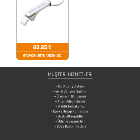
ORGANİZERLER
ÖZEL
SETLER
63.25
₺
PLAKET
HTA2425-2678 / 2026-101
PLASTİK
MÜŞTERİ HİZMETLERİ
MATARA
Ön Sipariş Sistemi
POST
Genel Çalışma Şartları
Ürünlerin Gönderimi
İT
Artan Adet indirimi
Gizlilik Politikamız
ÜRÜNLER
Banka Hesap Numaraları
Baskı Alternatifleri
Ödeme Seçenekleri
POWER
2022 Baskı Fiyatları
BANK