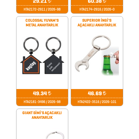
29.21
₺
60.38
₺
KÜP
HTA2172-2911 / 2026-98
HTA2174-2916 / 2026-0
BLOKNOTLAR
COLOSSAL YUVAM'S
SUPERIOR İNGİ'S
METAL ANAHTARLIK
AÇACAKLI ANAHTARLIK
MAGNETLER
MAGSAFE
KARTLIK
MASA
SETLERİ
49.34
₺
46.69
₺
HTA2181-3496 / 2026-98
HTA2422-3516 / 2026-101
METRELER
GIANT SİMİ'S AÇACAKLI
ANAHTARLIK
MOUSE
PADLER