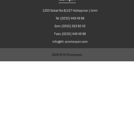
ÜRÜNLERİ
1203 Sokak No:8/107 Halkapınar / Izmir
Tel:
(0232) 449 49 98
TELEFON
Gsm:
(0555) 563 82 42
STANDI
Faks:
(0232) 449 49 98
&
info@ht-promosyon.com
TUTUCU
2026 © Ht Promosyon
TERMOSLAR
USB
BELLEKLER
YELPAZE