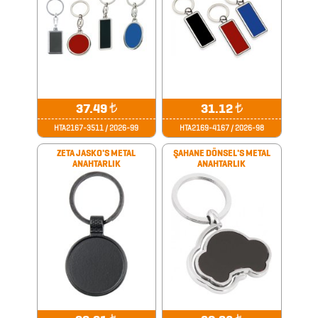
KABLOSUZ
KULAKLIK
KALEM
KUTULARI
37.49
₺
31.12
₺
KALEM
HTA2167-3511 / 2026-99
HTA2169-4167 / 2026-98
SETLERİ
ZETA JASKO'S METAL
ŞAHANE DÖNSEL'S METAL
KALEMLER
ANAHTARLIK
ANAHTARLIK
KALEMLİKLER
KARTVİZİTLİKLER
KİBRİTLER
KIRTASİYE