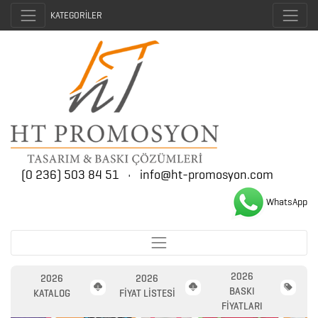
KATEGORİLER
(0 236) 503 84 51
•
info@ht-promosyon.com
WhatsApp
2026
2026
2026
BASKI
KATALOG
FİYAT LİSTESİ
FİYATLARI