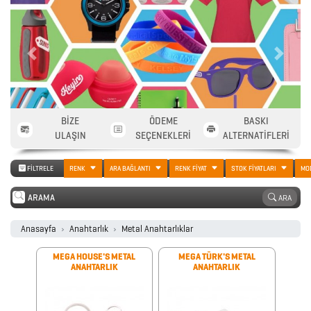
Previous
Next
BİZE
ÖDEME
BASKI
ULAŞIN
SEÇENEKLERİ
ALTERNATİFLERİ
FİLTRELE
RENK
ARA BAĞLANTI
RENK FİYAT
STOK FİYATLARI
MO
ARA
Anasayfa
Anahtarlık
Metal Anahtarlıklar
MEGA HOUSE'S METAL
MEGA TÜRK'S METAL
ANAHTARLIK
ANAHTARLIK