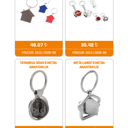
2026
PROMOSYON
AJANDA
2026
48.07
₺
35.42
₺
PROMOSYON
HTA2105-1612 / 2026-99
HTA2106-1613 / 2026-99
TAKVİM
İSTANBUL SİMA'S METAL
META LANDİ'S METAL
ANAHTARLIK
ANAHTARLIK
ANAHTARLIK
ARABA
AKSESUARLARI
AYNALAR