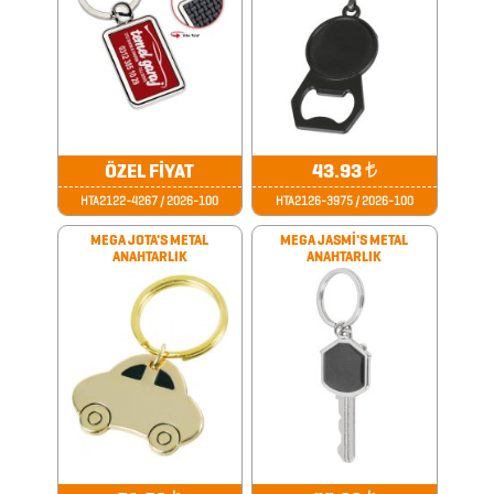
CAM
MATARA
&
KARAF
ÇANTALAR
ÖZEL FİYAT
43.93
₺
HTA2122-4267 / 2026-100
HTA2126-3975 / 2026-100
DEFTER
MEGA JOTA'S METAL
MEGA JASMİ'S METAL
ANAHTARLIK
ANAHTARLIK
&
TARİHSİZ
AJANDA
DİĞER
TEKNOLOJİK
ÜRÜNLER