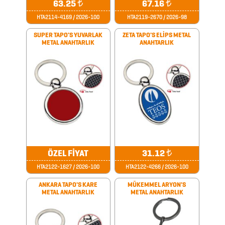
63.25
₺
67.16
₺
BARDAK
HTA2114-4169 / 2026-100
HTA2119-2670 / 2026-98
&
SUPER TAPO'S YUVARLAK
ZETA TAPO'S ELİPS METAL
METAL ANAHTARLIK
ANAHTARLIK
FİNCAN
BARDAK
ALTLIKLARI
BİTKİ
YETİŞTİRME
ÜRÜNLERİ
ÖZEL FİYAT
31.12
₺
BLOKNOTLAR
HTA2122-1627 / 2026-100
HTA2122-4266 / 2026-100
ÇAKILAR
ANKARA TAPO'S KARE
MÜKEMMEL ARYON'S
METAL ANAHTARLIK
METAL ANAHTARLIK
ÇAKMAKLAR