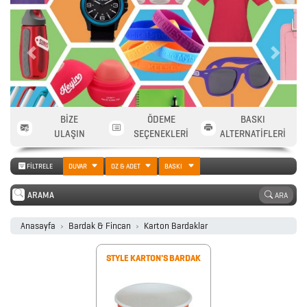
2026
Previous
Next
PROMOSYON
TAKVİM
BİZE
ÖDEME
BASKI
ANAHTARLIK
ULAŞIN
SEÇENEKLERİ
ALTERNATİFLERİ
FİLTRELE
DUVAR
OZ & ADET
BASKI
ARABA
ARA
AKSESUARLARI
Anasayfa
Bardak & Fincan
Karton Bardaklar
AYNALAR
STYLE KARTON'S BARDAK
BARDAK
&