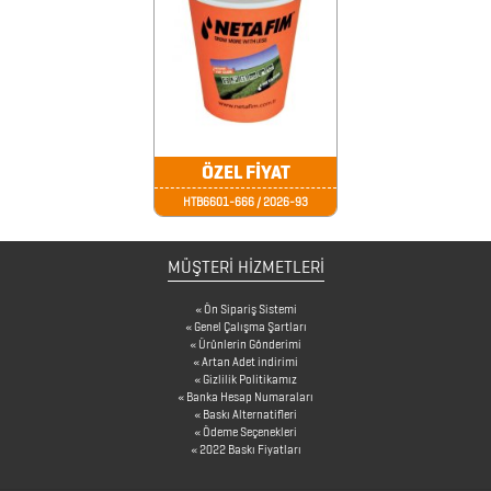
FİNCAN
BARDAK
ALTLIKLARI
BİTKİ
ÖZEL FİYAT
YETİŞTİRME
HTB6601-666 / 2026-93
ÜRÜNLERİ
BLOKNOTLAR
MÜŞTERİ HİZMETLERİ
ÇAKILAR
Ön Sipariş Sistemi
Genel Çalışma Şartları
Ürünlerin Gönderimi
ÇAKMAKLAR
Artan Adet indirimi
Gizlilik Politikamız
Banka Hesap Numaraları
Baskı Alternatifleri
CAM
Ödeme Seçenekleri
2022 Baskı Fiyatları
MATARA