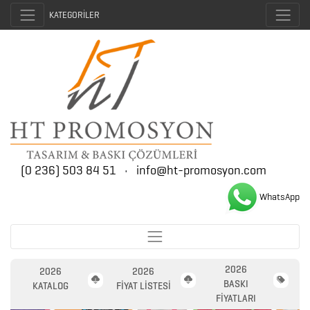
KATEGORİLER
(0 236) 503 84 51
•
info@ht-promosyon.com
WhatsApp
2026
2026
2026
2026
BASKI
PROMOSYON
KATALOG
FİYAT LİSTESİ
FİYATLARI
AJANDA