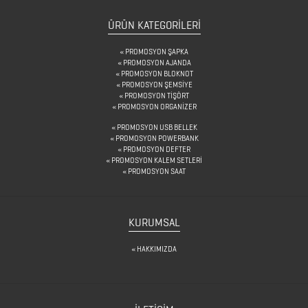
&
KARAF
ÜRÜN KATEGORILERI
ÇANTALAR
PROMOSYON ŞAPKA
PROMOSYON AJANDA
PROMOSYON BLOKNOT
PROMOSYON ŞEMSİYE
DEFTER
PROMOSYON TİŞÖRT
PROMOSYON ORGANİZER
&
PROMOSYON USB BELLEK
TARİHSİZ
PROMOSYON POWERBANK
PROMOSYON DEFTER
AJANDA
PROMOSYON KALEM SETLERİ
PROMOSYON SAAT
DİĞER
TEKNOLOJİK
KURUMSAL
ÜRÜNLER
HAKKIMIZDA
DİĞER