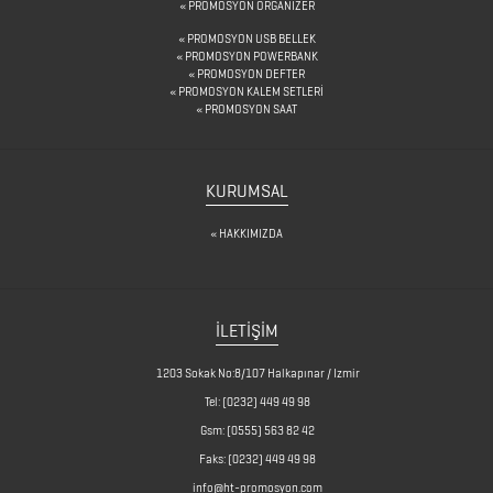
PROMOSYON ORGANİZER
DİĞER
PROMOSYON USB BELLEK
PROMOSYON POWERBANK
ÜRÜNLER
PROMOSYON DEFTER
PROMOSYON KALEM SETLERİ
PROMOSYON SAAT
FENER
&
KURUMSAL
MAKAS
HAKKIMIZDA
&
PENSE
FRENCH
İLETİŞİM
PRESS
1203 Sokak No:8/107 Halkapınar / Izmir
GERİ
Tel:
(0232) 449 49 98
DÖNÜŞÜMLÜ
Gsm:
(0555) 563 82 42
Faks:
(0232) 449 49 98
ÜRÜNLER
info@ht-promosyon.com