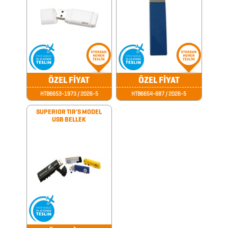
BARDAK
&
FİNCAN
BARDAK
ÖZEL FİYAT
ÖZEL FİYAT
ALTLIKLARI
HTB6653-1973 / 2026-5
HTB6654-687 / 2026-5
BİTKİ
SUPERIOR TIR'S MODEL
USB BELLEK
YETİŞTİRME
ÜRÜNLERİ
BLOKNOTLAR
ÇAKILAR
ÇAKMAKLAR