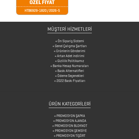
CAM
ÖZEL FİYAT
MATARA
HTB6929-1820 / 2026-5
&
KARAF
MÜŞTERİ HİZMETLERİ
ÇANTALAR
Ön Sipariş Sistemi
Genel Çalışma Şartları
Ürünlerin Gönderimi
Artan Adet indirimi
Gizlilik Politikamız
DEFTER
Banka Hesap Numaraları
&
Baskı Alternatifleri
Ödeme Seçenekleri
TARİHSİZ
2022 Baskı Fiyatları
AJANDA
ÜRÜN KATEGORILERI
DİĞER
PROMOSYON ŞAPKA
TEKNOLOJİK
PROMOSYON AJANDA
PROMOSYON BLOKNOT
ÜRÜNLER
PROMOSYON ŞEMSİYE
PROMOSYON TİŞÖRT