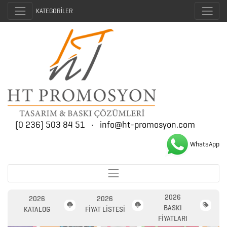
KATEGORİLER
(0 236) 503 84 51
•
info@ht-promosyon.com
WhatsApp
2026
2026
2026
BASKI
KATALOG
FİYAT LİSTESİ
FİYATLARI