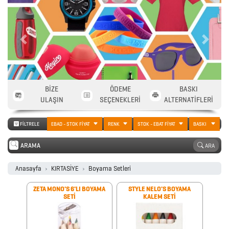
2026
PROMOSYON
AJANDA
Previous
Next
2026
BİZE
ÖDEME
BASKI
PROMOSYON
ULAŞIN
SEÇENEKLERİ
ALTERNATİFLERİ
TAKVİM
FİLTRELE
EBAD - STOK FİYAT
RENK
STOK - EBAT FİYAT
BASKI
ANAHTARLIK
ARA
Anasayfa
KIRTASİYE
Boyama Setleri
ARABA
ZETA MONO'S 6'LI BOYAMA
STYLE NELO'S BOYAMA
AKSESUARLARI
SETİ
KALEM SETİ