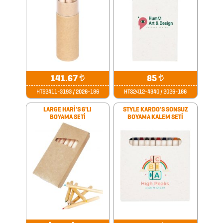
AYNALAR
BARDAK
&
FİNCAN
141.67
₺
85
₺
BARDAK
HTS2411-3193 / 2026-186
HTS2412-4340 / 2026-186
ALTLIKLARI
LARGE HARİ'S 6'LI
STYLE KARDO'S SONSUZ
BİTKİ
BOYAMA SETİ
BOYAMA KALEM SETİ
YETİŞTİRME
ÜRÜNLERİ
BLOKNOTLAR
ÇAKILAR
ÇAKMAKLAR