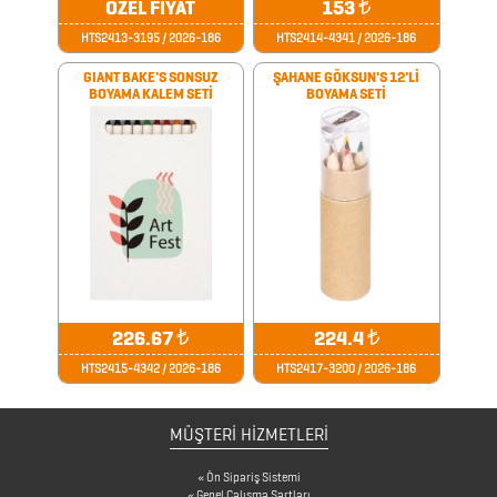
ÖZEL FİYAT
153
₺
CAM
HTS2413-3195 / 2026-186
HTS2414-4341 / 2026-186
MATARA
GIANT BAKE'S SONSUZ
ŞAHANE GÖKSUN'S 12'Lİ
BOYAMA KALEM SETİ
BOYAMA SETİ
&
KARAF
ÇANTALAR
DEFTER
&
TARİHSİZ
226.67
₺
224.4
₺
AJANDA
HTS2415-4342 / 2026-186
HTS2417-3200 / 2026-186
DİĞER
MÜŞTERİ HİZMETLERİ
TEKNOLOJİK
Ön Sipariş Sistemi
ÜRÜNLER
Genel Çalışma Şartları