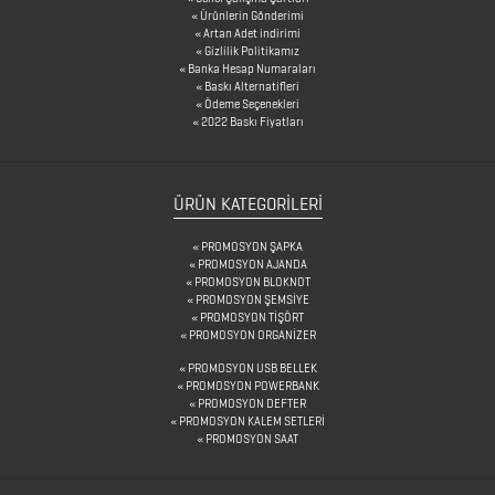
Ürünlerin Gönderimi
Artan Adet indirimi
Gizlilik Politikamız
DİĞER
Banka Hesap Numaraları
Baskı Alternatifleri
ÜRÜNLER
Ödeme Seçenekleri
2022 Baskı Fiyatları
FENER
ÜRÜN KATEGORILERI
&
MAKAS
PROMOSYON ŞAPKA
PROMOSYON AJANDA
&
PROMOSYON BLOKNOT
PROMOSYON ŞEMSİYE
PENSE
PROMOSYON TİŞÖRT
PROMOSYON ORGANİZER
FRENCH
PROMOSYON USB BELLEK
PRESS
PROMOSYON POWERBANK
PROMOSYON DEFTER
PROMOSYON KALEM SETLERİ
GERİ
PROMOSYON SAAT
DÖNÜŞÜMLÜ