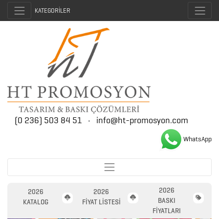
KATEGORİLER
(0 236) 503 84 51
•
info@ht-promosyon.com
WhatsApp
2026
2026
2026
BASKI
KATALOG
FİYAT LİSTESİ
FİYATLARI