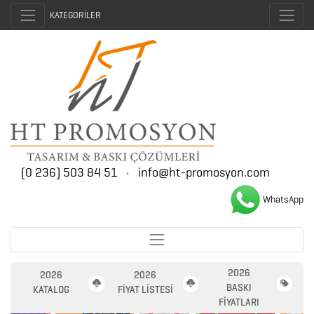
KATEGORİLER
(0 236) 503 84 51
•
info@ht-promosyon.com
WhatsApp
2026
2026
2026
BASKI
KATALOG
FİYAT LİSTESİ
FİYATLARI