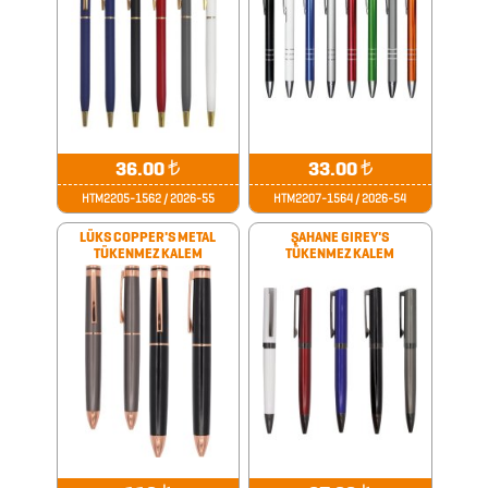
CAM
MATARA
&
KARAF
36.00
₺
33.00
₺
ÇANTALAR
HTM2205-1562 / 2026-55
HTM2207-1564 / 2026-54
LÜKS COPPER'S METAL
ŞAHANE GIREY'S
DEFTER
TÜKENMEZ KALEM
TÜKENMEZ KALEM
&
TARİHSİZ
AJANDA
DİĞER
TEKNOLOJİK
ÜRÜNLER