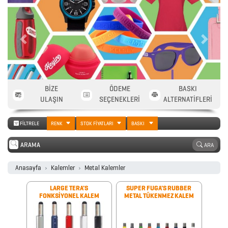
Previous
Next
BİZE
ÖDEME
BASKI
ULAŞIN
SEÇENEKLERİ
ALTERNATİFLERİ
FİLTRELE
RENK
STOK FİYATLARI
BASKI
ARA
Anasayfa
Kalemler
Metal Kalemler
LARGE TERA'S
SUPER FUGA'S RUBBER
FONKSİYONEL KALEM
METAL TÜKENMEZ KALEM