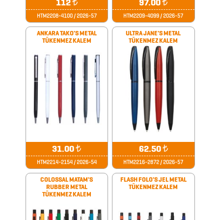
112
₺
97.00
₺
HTM2208-4100 / 2026-57
HTM2209-4099 / 2026-57
DİĞER
ANKARA TAKO'S METAL
ULTRA JANE'S METAL
TÜKENMEZ KALEM
TÜKENMEZ KALEM
ÜRÜNLER
FENER
&
MAKAS
&
PENSE
31.00
₺
62.50
₺
FRENCH
HTM2214-2154 / 2026-54
HTM2216-2872 / 2026-57
PRESS
COLOSSAL MATAM'S
FLASH FOLO'S JEL METAL
RUBBER METAL
TÜKENMEZ KALEM
GERİ
TÜKENMEZ KALEM
DÖNÜŞÜMLÜ
ÜRÜNLER