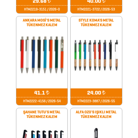
29.68
₺
40.00
₺
HTM2219-3151 / 2026-0
HTM2221-3722 / 2026-53
KÜP
ANKARA MOSİ'S METAL
STYLE KOMA'S METAL
BLOKNOTLAR
TÜKENMEZ KALEM
TÜKENMEZ KALEM
MAGNETLER
MAGSAFE
KARTLIK
MASA
41.1
₺
24.00
₺
SETLERİ
HTM2222-4156 / 2026-54
HTM2223-3887 / 2026-55
ŞAHANE TUTU'S METAL
ALFA OZO'S IŞIKLI METAL
METRELER
TÜKENMEZ KALEM
TÜKENMEZ KALEM
MOUSE
PADLER