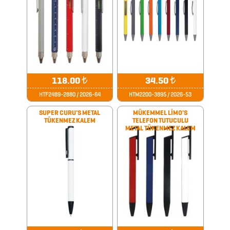
2026
PROMOSYON
AJANDA
2026
118.00
₺
34.50
₺
PROMOSYON
HTF2489-2880 / 2026-64
HTM2200-3895 / 2026-53
TAKVİM
SUPER CURU'S METAL
MÜKEMMEL LİMO'S
TÜKENMEZ KALEM
TELEFON TUTUCULU
METAL TÜKENMEZ KALEM
ANAHTARLIK
ARABA
AKSESUARLARI