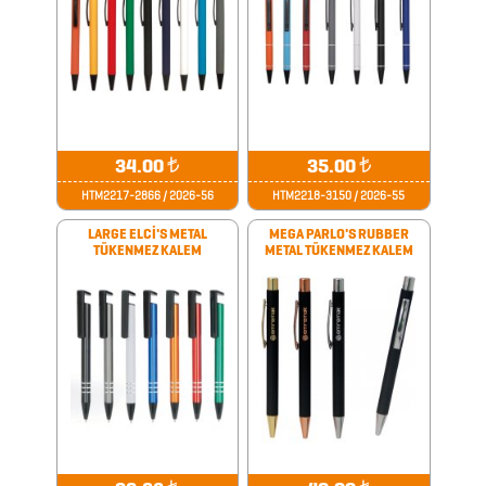
KABLOSUZ
KULAKLIK
KALEM
KUTULARI
34.00
₺
35.00
₺
KALEM
HTM2217-2866 / 2026-56
HTM2218-3150 / 2026-55
SETLERİ
LARGE ELCİ'S METAL
MEGA PARLO'S RUBBER
TÜKENMEZ KALEM
METAL TÜKENMEZ KALEM
KALEMLER
KALEMLİKLER
KARTVİZİTLİKLER
KİBRİTLER
KIRTASİYE