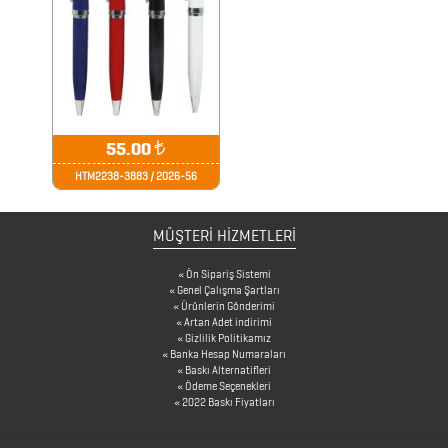
ÜRÜNLERİ
TELEFON
STANDI
&
55.00
₺
TUTUCU
HTM2238-3883 / 2026-56
TERMOSLAR
MÜŞTERİ HİZMETLERİ
Ön Sipariş Sistemi
USB
Genel Çalışma Şartları
Ürünlerin Gönderimi
BELLEKLER
Artan Adet indirimi
Gizlilik Politikamız
Banka Hesap Numaraları
Baskı Alternatifleri
YELPAZE
Ödeme Seçenekleri
2022 Baskı Fiyatları