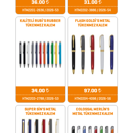
AYNALAR
36.00
₺
31.00
₺
HTM2201-2636 / 2026-53
HTM2202-3886 / 2026-54
BARDAK
&
KALİTELİ RUBİ'S RUBBER
FLASH GOLDİ'S METAL
TÜKENMEZ KALEM
TÜKENMEZ KALEM
FİNCAN
BARDAK
ALTLIKLARI
BİTKİ
YETİŞTİRME
ÜRÜNLERİ
34.00
₺
97.00
₺
BLOKNOTLAR
HTM2203-2788 / 2026-53
HTM2204-4098 / 2026-56
SUPER SİN'S METAL
COLOSSAL MERLİN'S
ÇAKILAR
TÜKENMEZ KALEM
METAL TÜKENMEZ KALEM
ÇAKMAKLAR