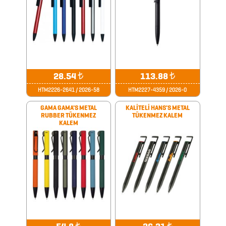
ORGANİZERLER
ÖZEL
SETLER
28.54
₺
113.88
₺
PLAKET
HTM2226-2641 / 2026-58
HTM2227-4359 / 2026-0
GAMA GAMA'S METAL
KALİTELİ HANS'S METAL
RUBBER TÜKENMEZ
TÜKENMEZ KALEM
PLASTİK
KALEM
MATARA
POST
İT
ÜRÜNLER
POWER
BANK
₺
₺