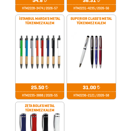
54.8
36.31
HTM2228-3474 / 2026-57
HTM2231-4235 / 2026-56
ROZETLER
İSTANBUL MARDA'S METAL
SUPERIOR CLASS'S METAL
TÜKENMEZ KALEM
TÜKENMEZ KALEM
SAAT
ÇEŞİTLERİ
ŞARJ
CİHAZLARI
ŞARJ
KABLOLARI
25.50
₺
31.00
₺
SEKRETERLİK
HTM2235-3888 / 2026-55
HTM2236-2121 / 2026-58
ŞEMSİYE
ZETA BOLA'S METAL
TÜKENMEZ KALEM
SPEAKER
TEKSTİL