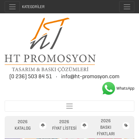
KATEGORİLER
(0 236) 503 84 51
•
info@ht-promosyon.com
WhatsApp
2026
2026
2026
2026
BASKI
PROMOSYON
KATALOG
FİYAT LİSTESİ
FİYATLARI
AJANDA