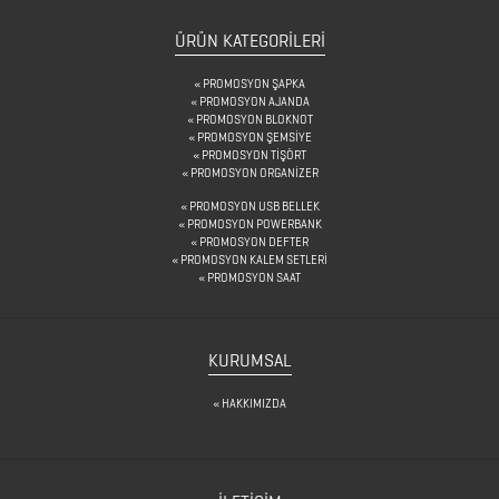
&
KARAF
ÜRÜN KATEGORILERI
ÇANTALAR
PROMOSYON ŞAPKA
PROMOSYON AJANDA
PROMOSYON BLOKNOT
PROMOSYON ŞEMSİYE
DEFTER
PROMOSYON TİŞÖRT
PROMOSYON ORGANİZER
&
PROMOSYON USB BELLEK
TARİHSİZ
PROMOSYON POWERBANK
PROMOSYON DEFTER
AJANDA
PROMOSYON KALEM SETLERİ
PROMOSYON SAAT
DİĞER
TEKNOLOJİK
KURUMSAL
ÜRÜNLER
HAKKIMIZDA
DİĞER