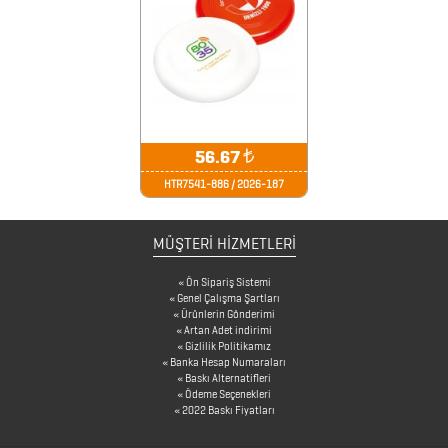
FİNCAN
BARDAK
ALTLIKLARI
BİTKİ
56.67
₺
YETİŞTİRME
HTR7541-886 / 2026-187
ÜRÜNLERİ
BLOKNOTLAR
MÜŞTERİ HİZMETLERİ
ÇAKILAR
Ön Sipariş Sistemi
Genel Çalışma Şartları
Ürünlerin Gönderimi
ÇAKMAKLAR
Artan Adet indirimi
Gizlilik Politikamız
Banka Hesap Numaraları
Baskı Alternatifleri
CAM
Ödeme Seçenekleri
2022 Baskı Fiyatları
MATARA