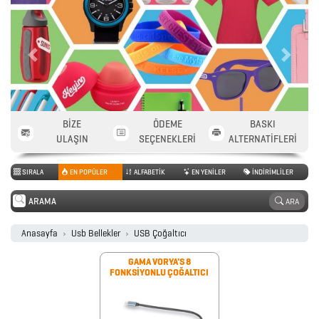
2026
Previous
Next
PROMOSYON
TAKVİM
BİZE
ÖDEME
BASKI
ANAHTARLIK
ULAŞIN
SEÇENEKLERİ
ALTERNATİFLERİ
SIRALA
EN POPÜLER
ALFABETİK
EN YENİLER
İNDİRİMLİLER
ARABA
ARA
AKSESUARLARI
Anasayfa
Usb Bellekler
USB Çoğaltıcı
AYNALAR
GAMA VORYA'S 8
FONKSİYONLU ÇOĞALTICI
BARDAK
&