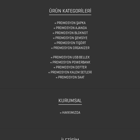
&
KARAF
ÜRÜN KATEGORILERI
ÇANTALAR
PROMOSYON ŞAPKA
PROMOSYON AJANDA
PROMOSYON BLOKNOT
PROMOSYON ŞEMSİYE
DEFTER
PROMOSYON TİŞÖRT
PROMOSYON ORGANİZER
&
PROMOSYON USB BELLEK
TARİHSİZ
PROMOSYON POWERBANK
PROMOSYON DEFTER
AJANDA
PROMOSYON KALEM SETLERİ
PROMOSYON SAAT
DİĞER
KURUMSAL
TEKNOLOJİK
ÜRÜNLER
HAKKIMIZDA
DİĞER