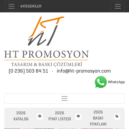
KATEGORİLER
(0 236) 503 84 51
•
info@ht-promosyon.com
WhatsApp
2026
2026
2026
2026
BASKI
PROMOSYON
KATALOG
FİYAT LİSTESİ
FİYATLARI
AJANDA