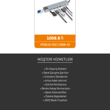
FİNCAN
BARDAK
ALTLIKLARI
BİTKİ
1058.6
₺
YETİŞTİRME
HTC9110-4317 / 2026-43
ÜRÜNLERİ
MÜŞTERİ HİZMETLERİ
BLOKNOTLAR
ÇAKILAR
Ön Sipariş Sistemi
Genel Çalışma Şartları
Ürünlerin Gönderimi
ÇAKMAKLAR
Artan Adet indirimi
Gizlilik Politikamız
Banka Hesap Numaraları
Baskı Alternatifleri
CAM
Ödeme Seçenekleri
2022 Baskı Fiyatları
MATARA